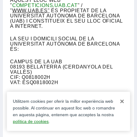
AQUEST LLOC WEB
"
COMPETICIONS.UAB.CAT
" /
"
WWW.UAB.ES"
ÉS PROPIETAT DE LA
UNIVERSITAT AUTÒNOMA DE BARCELONA
(UAB) I CONSTITUEIX EL SEU LLOC OFICIAL
A INTERNET.
LA SEU I DOMICILI SOCIAL DE LA
UNIVERSITAT AUTÒNOMA DE BARCELONA
ÉS:
CAMPUS DE LA UAB
08193 BELLATERRA (CERDANYOLA DEL
VALLÈS)
CIF: Q0818002H
VAT: ESQ0818002H
CONDICIONS D’ÚS I
×
Utilitzem cookies per oferir la millor experiència web
LIMITACIÓ DE
possible. Al continuar en aquest lloc web o romandre
en aquesta pàgina, entenem que acceptes la nostra
RESPONSABILITAT
política de cookies
.